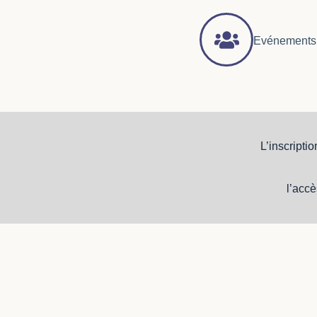
Evénements 
L’inscripti
l’accè