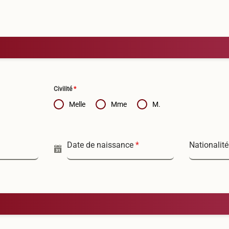
Civilité
*
Melle
Mme
M.
Date de naissance
*
Nationalit