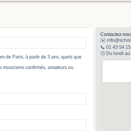
Contactez-nou
✉️ info@schol
📞 01 43 54 15
🕒 Du lundi au
m de Paris, à partir de 3 ans, quels que
es musiciens confirmés, amateurs ou