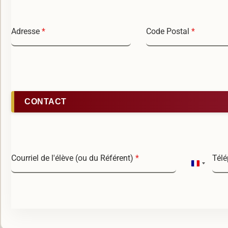
Adresse
*
Code Postal
*
CONTACT
Courriel de l'élève (ou du Référent)
*
Télé
F
r
a
n
c
e
+