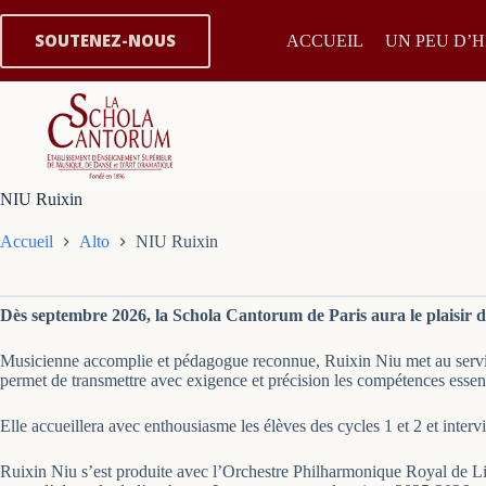
Passer
au
SOUTENEZ-NOUS
ACCUEIL
UN PEU D’H
contenu
NIU Ruixin
Accueil
Alto
NIU Ruixin
Dès septembre 2026, la Schola Cantorum de Paris aura le plaisir d’a
Musicienne accomplie et pédagogue reconnue, Ruixin Niu met au service d
permet de transmettre avec exigence et précision les compétences essenti
Elle accueillera avec enthousiasme les élèves des cycles 1 et 2 et inte
Ruixin Niu s’est produite avec l’Orchestre Philharmonique Royal de 